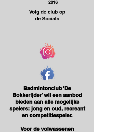
2016
Volg de club op
de Socials
Badmintonclub ‘De
Bokkerijder’ wil een aanbod
bieden aan alle mogelijke
spelers: jong en oud, recreant
en competitiespeler.
Voor de volwassenen