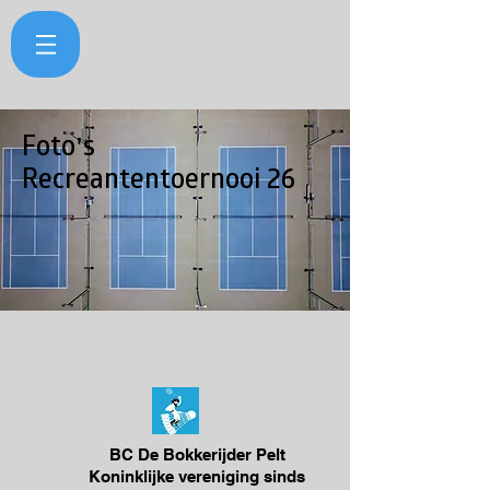
Foto's
Recreantentoernooi 26
BC De Bokkerijder Pelt
Koninklijke vereniging sinds